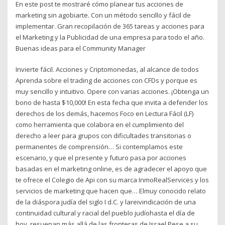
En este post te mostraré cómo planear tus acciones de
marketing sin agobiarte. Con un método sencillo y fácil de
implementar. Gran recopilación de 365 tareas y acciones para
el Marketing y la Publicidad de una empresa para todo el año.
Buenas ideas para el Community Manager
Invierte fácil. Acciones y Criptomonedas, al alcance de todos
Aprenda sobre el trading de acciones con CFDs y porque es
muy sencillo y intuitivo. Opere con varias acciones. ¡Obtenga un
bono de hasta $10,000! En esta fecha que invita a defender los
derechos de los demás, hacemos Foco en Lectura Fácil (LF)
como herramienta que colabora en el cumplimiento del
derecho a leer para grupos con dificultades transitorias o
permanentes de comprensión… Si contemplamos este
escenario, y que el presente y futuro pasa por acciones
basadas en el marketing online, es de agradecer el apoyo que
te ofrece el Colegio de Api con su marca InmoRealServices y los
servicios de marketing que hacen que… Elmuy conocido relato
de la diáspora judía del siglo I d.C. y lareivindicación de una
continuidad cultural y racial del pueblo judíohasta el día de
hoy, resuenan más allá de las fronteras de Israel.Pese a su