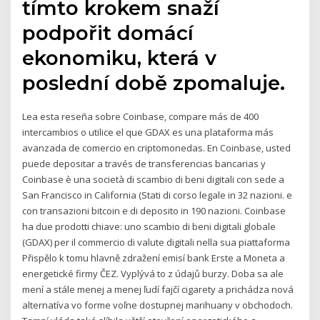
tímto krokem snaží
podpořit domácí
ekonomiku, která v
poslední době zpomaluje.
Lea esta reseña sobre Coinbase, compare más de 400
intercambios o utilice el que GDAX es una plataforma más
avanzada de comercio en criptomonedas. En Coinbase, usted
puede depositar a través de transferencias bancarias y
Coinbase è una società di scambio di beni digitali con sede a
San Francisco in California (Stati di corso legale in 32 nazioni. e
con transazioni bitcoin e di deposito in 190 nazioni. Coinbase
ha due prodotti chiave: uno scambio di beni digitali globale
(GDAX) per il commercio di valute digitali nella sua piattaforma
Přispělo k tomu hlavně zdražení emisí bank Erste a Moneta a
energetické firmy ČEZ. Vyplývá to z údajů burzy. Doba sa ale
mení a stále menej a menej ľudí fajčí cigarety a prichádza nová
alternatíva vo forme voľne dostupnej marihuany v obchodoch.