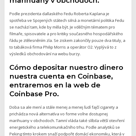
marihuany v obchodoch.
Podle prezidenta dallaského Fedu Roberta Kaplana je
spotřeba ve Spojených státech silná a monetární politika Fedu
se nachází tam, kde by měla být. Je vděčným tématem pro
filmaře, spisovatele a pro kritiky současného hospodářského
řádu je ztělesněním zla. Se ziskem zakončily pouze dva tituly, a
to tabáková firma Philip Morris a operátor O2. Vyplývá to z
výsledků obchodování na webu burzy.
Cómo depositar nuestro dinero
nuestra cuenta en Coinbase,
entraremos en la web de
Coinbase Pro.
Doba sa ale mení a stále menej a menej ľudí fajčí cigarety a
prichádza nová alternatíva vo forme voľne dostupnej
marihuany v obchodoch. Tamní vláda také slíbila větší otevření
energetického a telekomunikačního trhu. Podle analytiků se
Peking tímto krokem snaží podpořit domácí ekonomiku, která v