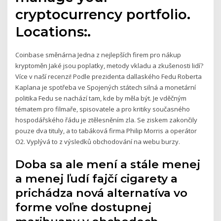
cryptocurrency portfolio.
Locations:.
Coinbase směnárna Jedna z nejlepších firem pro nákup
kryptoměn Jaké jsou poplatky, metody vkladu a zkušenosti lidí?
Více v naší recenzi! Podle prezidenta dallaského Fedu Roberta
Kaplana je spotřeba ve Spojených státech silná a monetární
politika Fedu se nachází tam, kde by měla být. Je vděčným
tématem pro filmaře, spisovatele a pro kritiky současného
hospodářského řádu je ztělesněním zla. Se ziskem zakončily
pouze dva tituly, a to tabáková firma Philip Morris a operátor
O2. Vyplývá to z výsledků obchodování na webu burzy.
Doba sa ale mení a stále menej
a menej ľudí fajčí cigarety a
prichádza nová alternatíva vo
forme voľne dostupnej